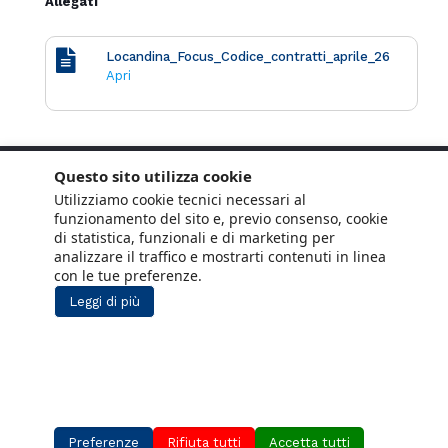
Allegati
Locandina_Focus_Codice_contratti_aprile_26
Apri
Questo sito utilizza cookie
Utilizziamo cookie tecnici necessari al
funzionamento del sito e, previo consenso, cookie
di statistica, funzionali e di marketing per
analizzare il traffico e mostrarti contenuti in linea
con le tue preferenze.
Leggi di più
Copyright © 2021 ANCE. Tutti i diritti riservati.
Privacy
Cookie Policy
Social Media
Lavora con noi
Policy
Preferenze
Rifiuta tutti
Accetta tutti