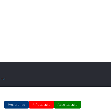
 noi
i
Preferenze
Rifiuta tutti
Accetta tutti