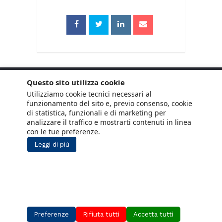
Questo sito utilizza cookie
Utilizziamo cookie tecnici necessari al
funzionamento del sito e, previo consenso, cookie
di statistica, funzionali e di marketing per
analizzare il traffico e mostrarti contenuti in linea
con le tue preferenze.
Leggi di più
Copyright © 2021 ANCE. Tutti i diritti riservati.
Privacy
Cookie Policy
Social Media
Lavora con noi
Policy
Preferenze
Rifiuta tutti
Accetta tutti